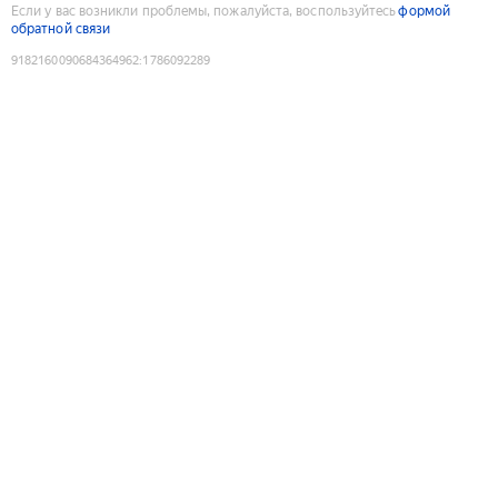
Если у вас возникли проблемы, пожалуйста, воспользуйтесь
формой
обратной связи
9182160090684364962
:
1786092289