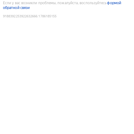
Если у вас возникли проблемы, пожалуйста, воспользуйтесь
формой
обратной связи
9188392253922632666
:
1786185155