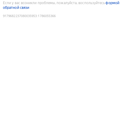
Если у вас возникли проблемы, пожалуйста, воспользуйтесь
формой
обратной связи
9179682237080035953
:
1786055366