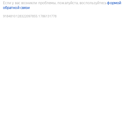
Если у вас возникли проблемы, пожалуйста, воспользуйтесь
формой
обратной связи
9184810128322097855
:
1786131778