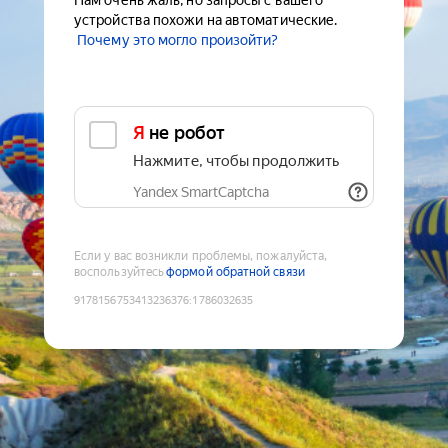
Нам очень жаль, но запросы с вашего
устройства похожи на автоматические.
Почему это могло произойти?
Я не робот
Нажмите, чтобы продолжить
Yandex SmartCaptcha
Если у вас возникли проблемы, пожалуйста,
воспользуйтесь
формой обратной связи
9178156753413236376
:
1786032635