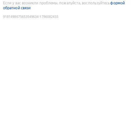
Если у вас возникли проблемы, пожалуйста, воспользуйтесь
формой
обратной связи
9181498675653549634
:
1786082433