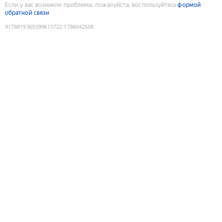
Если у вас возникли проблемы, пожалуйста, воспользуйтесь
формой
обратной связи
9178819365399613722
:
1786042508