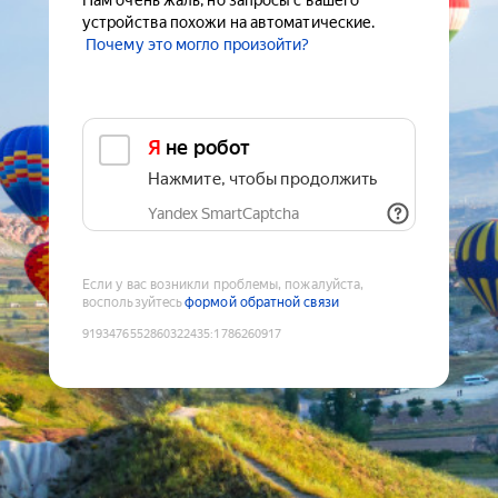
Нам очень жаль, но запросы с вашего
устройства похожи на автоматические.
Почему это могло произойти?
Я не робот
Нажмите, чтобы продолжить
Yandex SmartCaptcha
Если у вас возникли проблемы, пожалуйста,
воспользуйтесь
формой обратной связи
9193476552860322435
:
1786260917