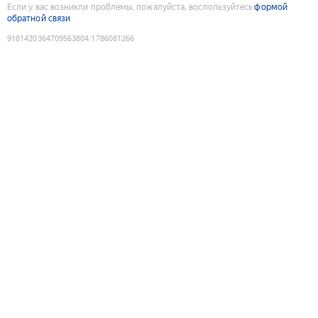
Если у вас возникли проблемы, пожалуйста, воспользуйтесь
формой
обратной связи
9181420364709563804
:
1786081266