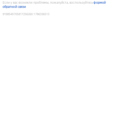
Если у вас возникли проблемы, пожалуйста, воспользуйтесь
формой
обратной связи
9198549705817256260
:
1786336513