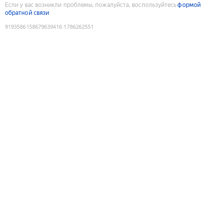
Если у вас возникли проблемы, пожалуйста, воспользуйтесь
формой
обратной связи
9193586158679639416
:
1786262551