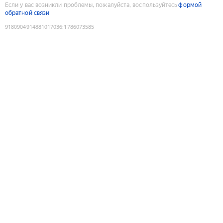
Если у вас возникли проблемы, пожалуйста, воспользуйтесь
формой
обратной связи
9180904914881017036
:
1786073585