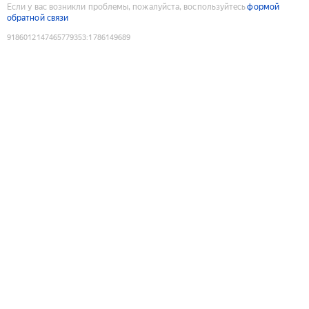
Если у вас возникли проблемы, пожалуйста, воспользуйтесь
формой
обратной связи
9186012147465779353
:
1786149689