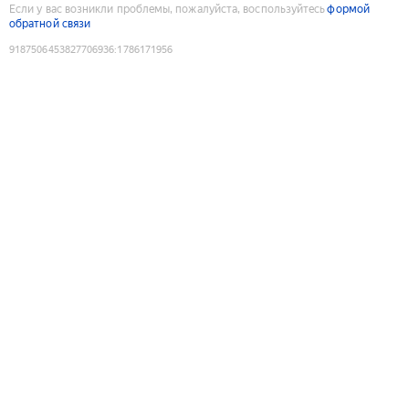
Если у вас возникли проблемы, пожалуйста, воспользуйтесь
формой
обратной связи
9187506453827706936
:
1786171956