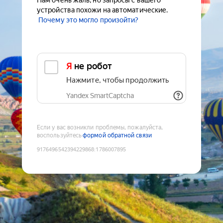
Нам очень жаль, но запросы с вашего
устройства похожи на автоматические.
Почему это могло произойти?
Я не робот
Нажмите, чтобы продолжить
Yandex SmartCaptcha
Если у вас возникли проблемы, пожалуйста,
воспользуйтесь
формой обратной связи
9176496542394229868
:
1786007895