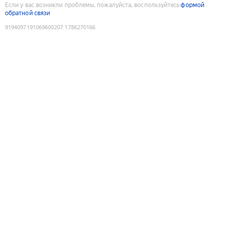
Если у вас возникли проблемы, пожалуйста, воспользуйтесь
формой
обратной связи
9194097191069600207
:
1786270166