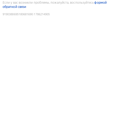
Если у вас возникли проблемы, пожалуйста, воспользуйтесь
формой
обратной связи
9190388695180681690
:
1786214905