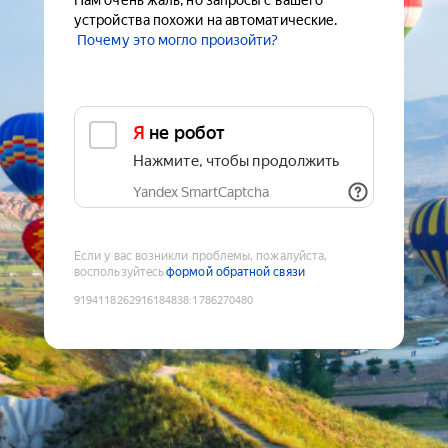
Нам очень жаль, но запросы с вашего
устройства похожи на автоматические.
Почему это могло произойти?
Я не робот
Нажмите, чтобы продолжить
Yandex SmartCaptcha
Если у вас возникли проблемы, пожалуйста,
воспользуйтесь
формой обратной связи
9194118262916184838
:
1786270480