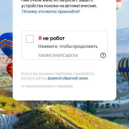
Нам очень жаль, но запросы с вашего
устройства похожи на автоматические.
Почему это могло произойти?
Я не робот
Нажмите, чтобы продолжить
Yandex SmartCaptcha
Если у вас возникли проблемы, пожалуйста,
воспользуйтесь
формой обратной связи
9175024208479145873
:
1785985956