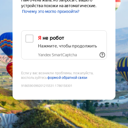
Нам очень жаль, но запросы с вашего
устройства похожи на автоматические.
Почему это могло произойти?
Я не робот
Нажмите, чтобы продолжить
Yandex SmartCaptcha
Если у вас возникли проблемы, пожалуйста,
воспользуйтесь
формой обратной связи
9186590099201215531
:
1786158301