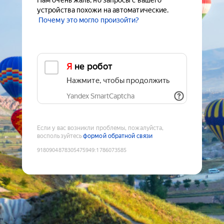
Нам очень жаль, но запросы с вашего
устройства похожи на автоматические.
Почему это могло произойти?
Я не робот
Нажмите, чтобы продолжить
Yandex SmartCaptcha
Если у вас возникли проблемы, пожалуйста,
воспользуйтесь
формой обратной связи
9180904878305475949
:
1786073585