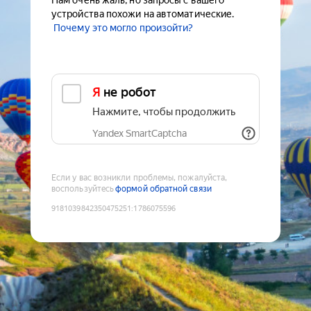
Нам очень жаль, но запросы с вашего
устройства похожи на автоматические.
Почему это могло произойти?
Я не робот
Нажмите, чтобы продолжить
Yandex SmartCaptcha
Если у вас возникли проблемы, пожалуйста,
воспользуйтесь
формой обратной связи
9181039842350475251
:
1786075596