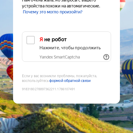
Нам очень жаль, но запросы с вашего
устройства похожи на автоматические.
Почему это могло произойти?
Я не робот
Нажмите, чтобы продолжить
Yandex SmartCaptcha
Если у вас возникли проблемы, пожалуйста,
воспользуйтесь
формой обратной связи
9183180278897362211
:
1786107491