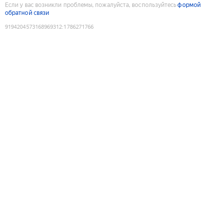
Если у вас возникли проблемы, пожалуйста, воспользуйтесь
формой
обратной связи
9194204573168969312
:
1786271766