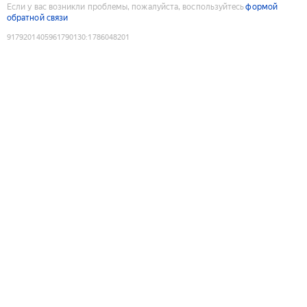
Если у вас возникли проблемы, пожалуйста, воспользуйтесь
формой
обратной связи
9179201405961790130
:
1786048201