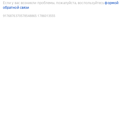
Если у вас возникли проблемы, пожалуйста, воспользуйтесь
формой
обратной связи
9176876370578548865
:
1786013555