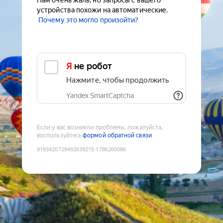
Нам очень жаль, но запросы с вашего
устройства похожи на автоматические.
Почему это могло произойти?
Я не робот
Нажмите, чтобы продолжить
Yandex SmartCaptcha
Если у вас возникли проблемы, пожалуйста,
воспользуйтесь
формой обратной связи
9193420729492639215
:
1786260086