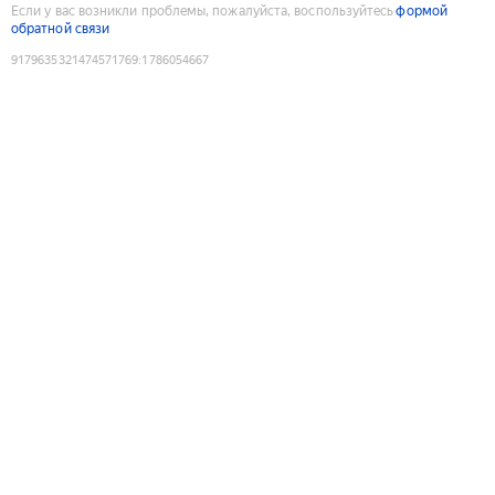
Если у вас возникли проблемы, пожалуйста, воспользуйтесь
формой
обратной связи
9179635321474571769
:
1786054667