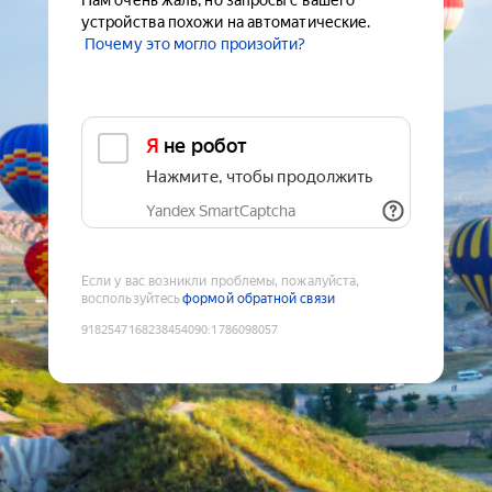
Нам очень жаль, но запросы с вашего
устройства похожи на автоматические.
Почему это могло произойти?
Я не робот
Нажмите, чтобы продолжить
Yandex SmartCaptcha
Если у вас возникли проблемы, пожалуйста,
воспользуйтесь
формой обратной связи
9182547168238454090
:
1786098057