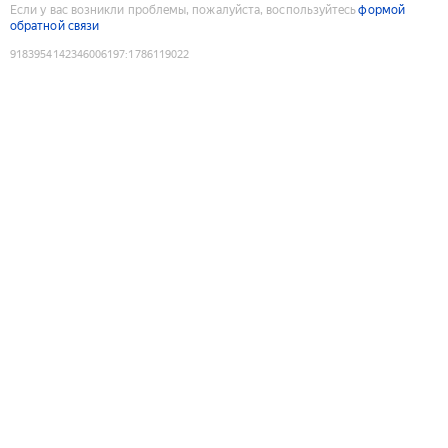
Если у вас возникли проблемы, пожалуйста, воспользуйтесь
формой
обратной связи
9183954142346006197
:
1786119022