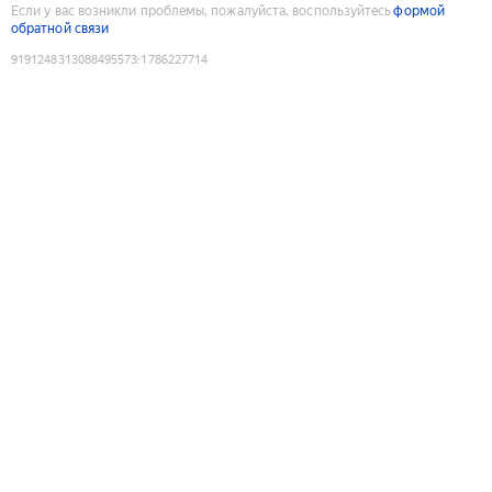
Если у вас возникли проблемы, пожалуйста, воспользуйтесь
формой
обратной связи
9191248313088495573
:
1786227714