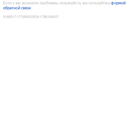
Если у вас возникли проблемы, пожалуйста, воспользуйтесь
формой
обратной связи
9188317177090825929
:
1786184037