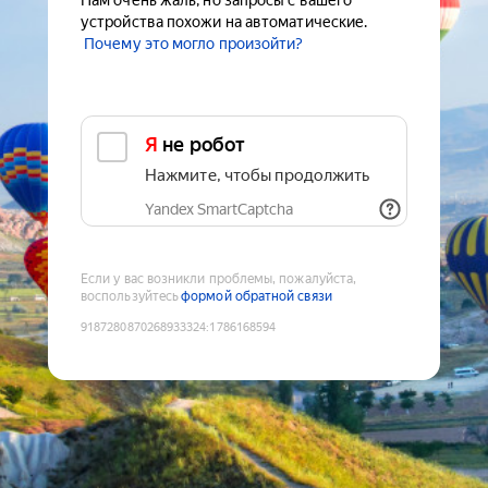
Нам очень жаль, но запросы с вашего
устройства похожи на автоматические.
Почему это могло произойти?
Я не робот
Нажмите, чтобы продолжить
Yandex SmartCaptcha
Если у вас возникли проблемы, пожалуйста,
воспользуйтесь
формой обратной связи
9187280870268933324
:
1786168594