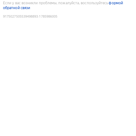
Если у вас возникли проблемы, пожалуйста, воспользуйтесь
формой
обратной связи
9175027505539498893
:
1785986005