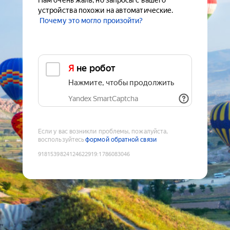
Нам очень жаль, но запросы с вашего
устройства похожи на автоматические.
Почему это могло произойти?
Я не робот
Нажмите, чтобы продолжить
Yandex SmartCaptcha
Если у вас возникли проблемы, пожалуйста,
воспользуйтесь
формой обратной связи
9181539824124622919
:
1786083046