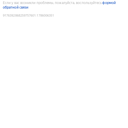
Если у вас возникли проблемы, пожалуйста, воспользуйтесь
формой
обратной связи
9176392868259757601
:
1786006351