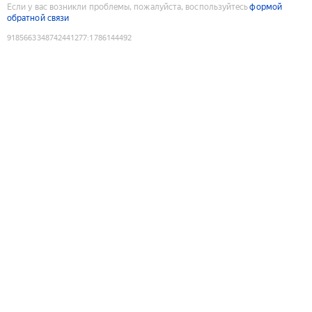
Если у вас возникли проблемы, пожалуйста, воспользуйтесь
формой
обратной связи
9185663348742441277
:
1786144492