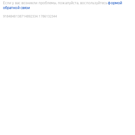
Если у вас возникли проблемы, пожалуйста, воспользуйтесь
формой
обратной связи
9184848138714892334
:
1786132344