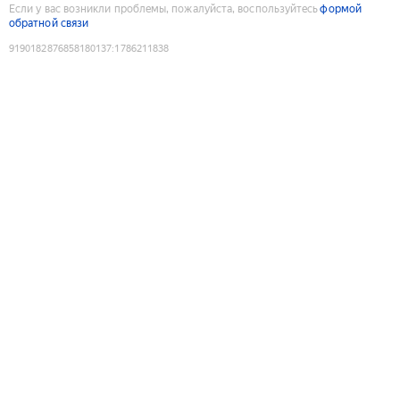
Если у вас возникли проблемы, пожалуйста, воспользуйтесь
формой
обратной связи
9190182876858180137
:
1786211838