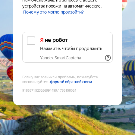
Нам очень жаль, но запросы с вашего
устройства похожи на автоматические.
Почему это могло произойти?
Я не робот
Нажмите, чтобы продолжить
Yandex SmartCaptcha
Если у вас возникли проблемы, пожалуйста,
воспользуйтесь
формой обратной связи
9186571523266994499
:
1786158024