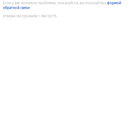
Если у вас возникли проблемы, пожалуйста, воспользуйтесь
формой
обратной связи
9184944185728246498
:
1786133775