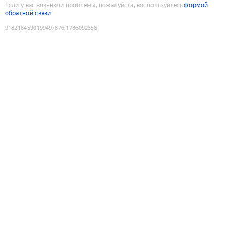
Если у вас возникли проблемы, пожалуйста, воспользуйтесь
формой
обратной связи
9182164590199497876
:
1786092356