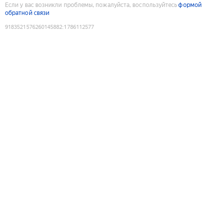
Если у вас возникли проблемы, пожалуйста, воспользуйтесь
формой
обратной связи
9183521576260145882
:
1786112577