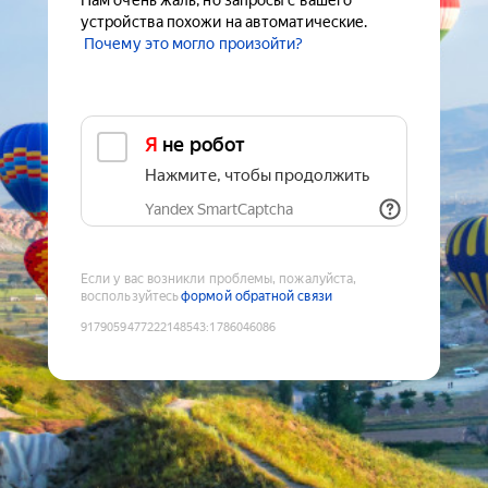
Нам очень жаль, но запросы с вашего
устройства похожи на автоматические.
Почему это могло произойти?
Я не робот
Нажмите, чтобы продолжить
Yandex SmartCaptcha
Если у вас возникли проблемы, пожалуйста,
воспользуйтесь
формой обратной связи
9179059477222148543
:
1786046086