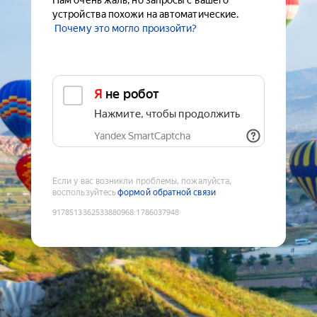
Нам очень жаль, но запросы с вашего
устройства похожи на автоматические.
Почему это могло произойти?
Я не робот
Нажмите, чтобы продолжить
Yandex SmartCaptcha
Если у вас возникли проблемы, пожалуйста,
воспользуйтесь
формой обратной связи
9178513362533880968
:
1786037948