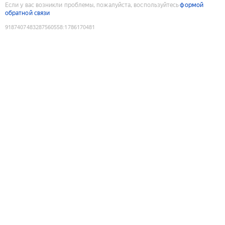
Если у вас возникли проблемы, пожалуйста, воспользуйтесь
формой
обратной связи
9187407483287560558
:
1786170481