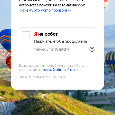
Нам очень жаль, но запросы с вашего
устройства похожи на автоматические.
Почему это могло произойти?
Я не робот
Нажмите, чтобы продолжить
Yandex SmartCaptcha
Если у вас возникли проблемы, пожалуйста,
воспользуйтесь
формой обратной связи
9180693169904479178
:
1786070430