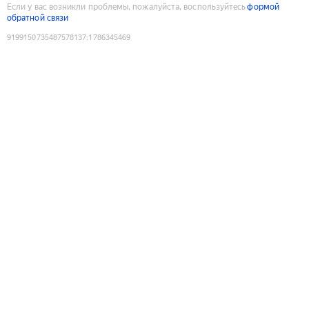
Если у вас возникли проблемы, пожалуйста, воспользуйтесь
формой
обратной связи
9199150735487578137
:
1786345469