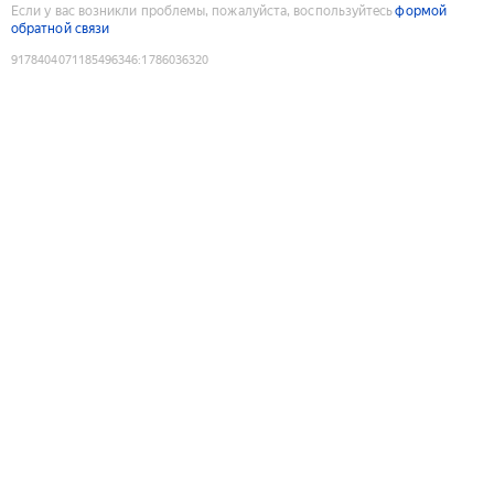
Если у вас возникли проблемы, пожалуйста, воспользуйтесь
формой
обратной связи
9178404071185496346
:
1786036320