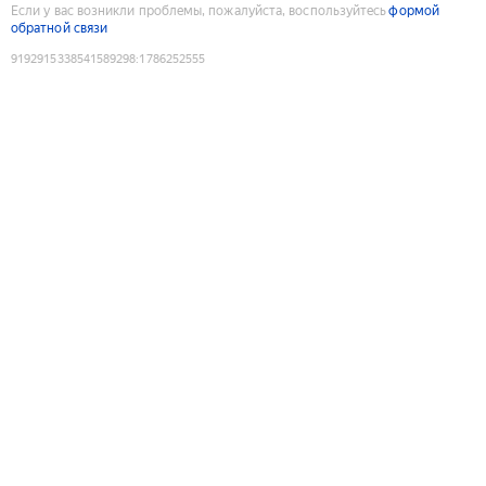
Если у вас возникли проблемы, пожалуйста, воспользуйтесь
формой
обратной связи
9192915338541589298
:
1786252555